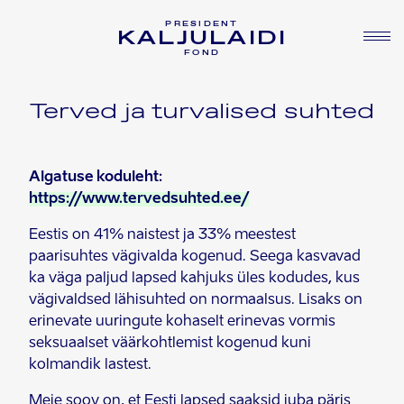
PRESIDENT
KALJULAIDI
FOND
Terved ja turvalised suhted
Algatuse koduleht:
https://www.tervedsuhted.ee/
Eestis on 41% naistest ja 33% meestest
paarisuhtes vägivalda kogenud. Seega kasvavad
ka väga paljud lapsed kahjuks üles kodudes, kus
vägivaldsed lähisuhted on normaalsus. Lisaks on
erinevate uuringute kohaselt erinevas vormis
seksuaalset väärkohtlemist kogenud kuni
kolmandik lastest.
Meie soov on, et Eesti lapsed saaksid juba päris