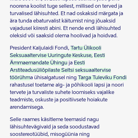
noorena koolist tuge sellest, millised on terved ja
turvalised lähisuhted. Et nad oskaksid märgata ja
ära tunda ebaturvalist käitumist ning jõuaksid
vajadusel kiiresti abini. Et nende endi lähisuhted
oleksid või saaksid olema hoolivad ja hoidvad.
President Kaljulaidi Fondi,
Tartu Ülikooli
Seksuaaltervise Uuringute Keskuse,
Eesti
Ämmaemandate Ühingu
ja
Eesti
Arstiteadusüliõpilaste Seltsi seksuaaltervise
töörühm
a ühisalgatusel ning
Targa Tuleviku Fondi
rahastusel toetame alg- ja põhikooli lapsi ja noori
tervete ja turvaliste suhete loomiseks vajalike
teadmiste, oskuste ja positiivsete hoiakute
arendamisega.
Selle raames käsitleme teemasid nagu
lähisuhtevägivald ja seda soodustavad
soostereotüübid, misogüünia ning