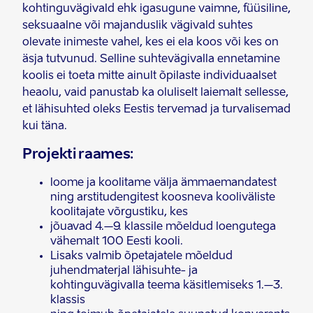
kohtinguvägivald ehk igasugune vaimne, füüsiline,
seksuaalne või majanduslik vägivald suhtes
olevate inimeste vahel, kes ei ela koos või kes on
äsja tutvunud. Selline suhtevägivalla ennetamine
koolis ei toeta mitte ainult õpilaste individuaalset
heaolu, vaid panustab ka oluliselt laiemalt sellesse,
et lähisuhted oleks Eestis tervemad ja turvalisemad
kui täna.
Projekti raames:
loome ja koolitame välja ämmaemandatest
ning arstitudengitest koosneva kooliväliste
koolitajate võrgustiku, kes
jõuavad 4.–9. klassile mõeldud loengutega
vähemalt 100 Eesti kooli.
Lisaks valmib õpetajatele mõeldud
juhendmaterjal lähisuhte- ja
kohtinguvägivalla teema käsitlemiseks 1.–3.
klassis