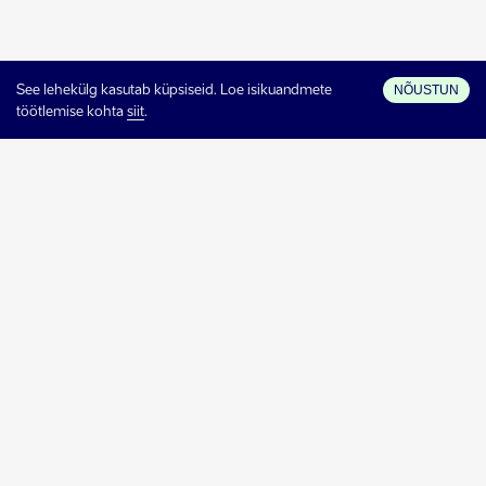
NÕUSTUN
See lehekülg kasutab küpsiseid. Loe isikuandmete
töötlemise kohta
siit
.