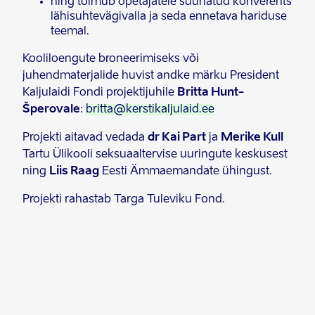
ning toimub õpetajatele suunatud konverents
lähisuhtevägivalla ja seda ennetava hariduse
teemal.
Kooliloengute broneerimiseks või
juhendmaterjalide huvist andke märku President
Kaljulaidi Fondi projektijuhile
Britta Hunt-
Šperovale
:
britta@kerstikaljulaid.ee
Projekti aitavad vedada
dr Kai Part
ja
Merike Kull
Tartu Ülikooli seksuaaltervise uuringute keskusest
ning
Liis Raag
Eesti Ämmaemandate ühingust.
Projekti rahastab Targa Tuleviku Fond.