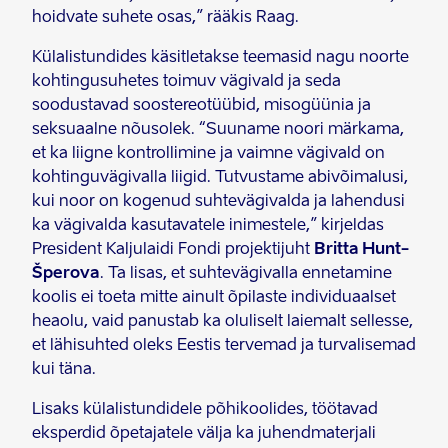
hoidvate suhete osas,” rääkis Raag.
Külalistundides käsitletakse teemasid nagu noorte
kohtingusuhetes toimuv vägivald ja seda
soodustavad soostereotüübid, misogüünia ja
seksuaalne nõusolek. “Suuname noori märkama,
et ka liigne kontrollimine ja vaimne vägivald on
kohtinguvägivalla liigid. Tutvustame abivõimalusi,
kui noor on kogenud suhtevägivalda ja lahendusi
ka vägivalda kasutavatele inimestele,” kirjeldas
President Kaljulaidi Fondi projektijuht
Britta Hunt-
Šperova
. Ta lisas, et suhtevägivalla ennetamine
koolis ei toeta mitte ainult õpilaste individuaalset
heaolu, vaid panustab ka oluliselt laiemalt sellesse,
et lähisuhted oleks Eestis tervemad ja turvalisemad
kui täna.
Lisaks külalistundidele põhikoolides, töötavad
eksperdid õpetajatele välja ka juhendmaterjali