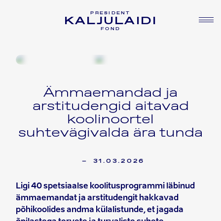
PRESIDENT
KALJULAIDI
FOND
Ämmaemandad ja
arstitudengid aitavad
koolinoortel
suhtevägivalda ära tunda
–
31.03.2026
Ligi 40 spetsiaalse koolitusprogrammi läbinud
ämmaemandat ja arstitudengit hakkavad
põhikoolides andma külalistunde, et jagada