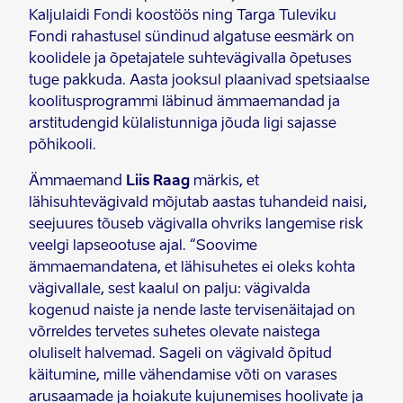
Kaljulaidi Fondi koostöös ning Targa Tuleviku
Fondi rahastusel sündinud algatuse eesmärk on
koolidele ja õpetajatele suhtevägivalla õpetuses
tuge pakkuda. Aasta jooksul plaanivad spetsiaalse
koolitusprogrammi läbinud ämmaemandad ja
arstitudengid külalistunniga jõuda ligi sajasse
põhikooli.
Ämmaemand
Liis Raag
märkis, et
lähisuhtevägivald mõjutab aastas tuhandeid naisi,
seejuures tõuseb vägivalla ohvriks langemise risk
veelgi lapseootuse ajal. “Soovime
ämmaemandatena, et lähisuhetes ei oleks kohta
vägivallale, sest kaalul on palju: vägivalda
kogenud naiste ja nende laste tervisenäitajad on
võrreldes tervetes suhetes olevate naistega
oluliselt halvemad. Sageli on vägivald õpitud
käitumine, mille vähendamise võti on varases
arusaamade ja hoiakute kujunemises hoolivate ja