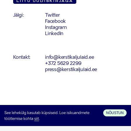
LIITU UUDISKIRJAGA
Jälgi:
Twitter
Facebook
Instagram
LinkedIn
Kontakt:
info@kerstikaljulaid.ee
+372 5629 2299
press@kerstikaljulaid.ee
NÕUSTUN
See lehekülg kasutab küpsiseid. Loe isikuandmete
töötlemise kohta
siit
.