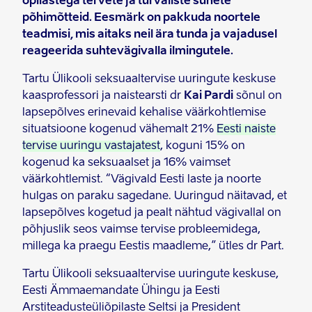
õpilastega tervete ja turvaliste suhete
põhimõtteid. Eesmärk on pakkuda noortele
teadmisi, mis aitaks neil ära tunda ja vajadusel
reageerida suhtevägivalla ilmingutele.
Tartu Ülikooli seksuaaltervise uuringute keskuse
kaasprofessori ja naistearsti dr
Kai Pardi
sõnul on
lapsepõlves erinevaid kehalise väärkohtlemise
situatsioone kogenud vähemalt 21%
Eesti naiste
tervise uuringu vastajatest
, koguni 15% on
kogenud ka seksuaalset ja 16% vaimset
väärkohtlemist. “Vägivald Eesti laste ja noorte
hulgas on paraku sagedane. Uuringud näitavad, et
lapsepõlves kogetud ja pealt nähtud vägivallal on
põhjuslik seos vaimse tervise probleemidega,
millega ka praegu Eestis maadleme,” ütles dr Part.
Tartu Ülikooli seksuaaltervise uuringute keskuse,
Eesti Ämmaemandate Ühingu ja Eesti
Arstiteadusteüliõpilaste Seltsi ja President