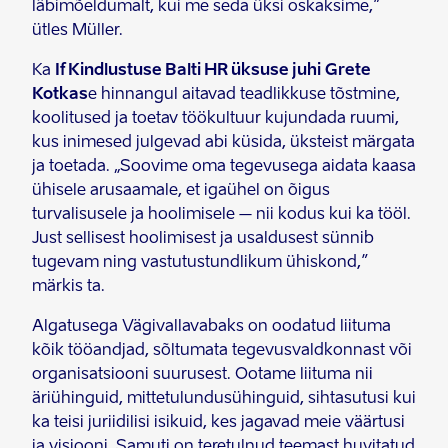
läbimõeldumalt, kui me seda üksi oskaksime,”
ütles Müller.
Ka
If Kindlustuse Balti HR üksuse juhi
Grete
Kotkas
e hinnangul aitavad teadlikkuse tõstmine,
koolitused ja toetav töökultuur kujundada ruumi,
kus inimesed julgevad abi küsida, üksteist märgata
ja toetada. „Soovime oma tegevusega aidata kaasa
ühisele arusaamale, et igaühel on õigus
turvalisusele ja hoolimisele – nii kodus kui ka tööl.
Just sellisest hoolimisest ja usaldusest sünnib
tugevam ning vastutustundlikum ühiskond,”
märkis ta.
Algatusega Vägivallavabaks on oodatud liituma
kõik tööandjad, sõltumata tegevusvaldkonnast või
organisatsiooni suurusest. Ootame liituma nii
äriühinguid, mittetulundusühinguid, sihtasutusi kui
ka teisi juriidilisi isikuid, kes jagavad meie väärtusi
ja visiooni. Samuti on teretulnud teemast huvitatud