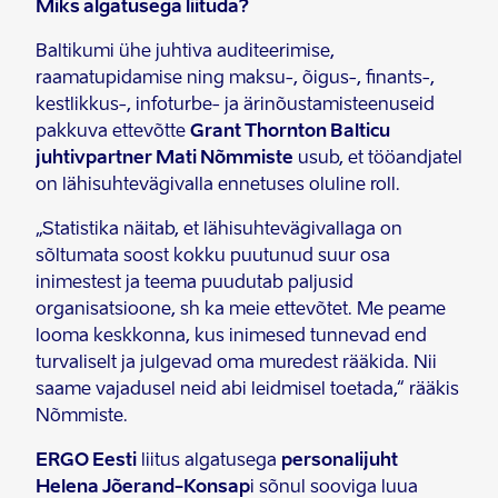
Miks algatusega liituda?
Baltikumi ühe juhtiva auditeerimise,
raamatupidamise ning maksu-, õigus-, finants-,
kestlikkus-, infoturbe- ja ärinõustamisteenuseid
pakkuva ettevõtte
Grant Thornton Balticu
juhtivpartner Mati Nõmmiste
usub, et tööandjatel
on lähisuhtevägivalla ennetuses oluline roll.
„Statistika näitab, et lähisuhtevägivallaga on
sõltumata soost kokku puutunud suur osa
inimestest ja teema puudutab paljusid
organisatsioone, sh ka meie ettevõtet. Me peame
looma keskkonna, kus inimesed tunnevad end
turvaliselt ja julgevad oma muredest rääkida. Nii
saame vajadusel neid abi leidmisel toetada,“ rääkis
Nõmmiste.
ERGO Eesti
liitus algatusega
personalijuht
Helena Jõerand-Konsap
i sõnul sooviga luua