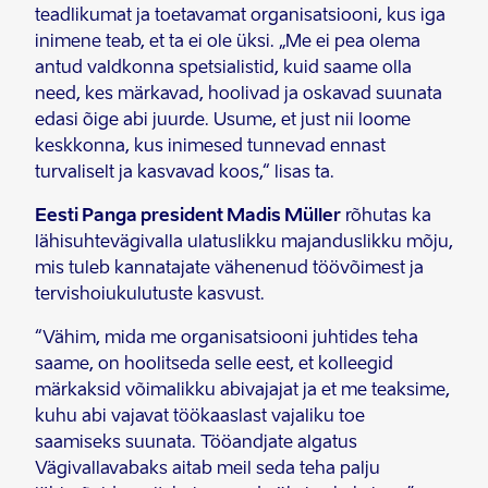
teadlikumat ja toetavamat organisatsiooni, kus iga
inimene teab, et ta ei ole üksi. „Me ei pea olema
antud valdkonna spetsialistid, kuid saame olla
need, kes märkavad, hoolivad ja oskavad suunata
edasi õige abi juurde. Usume, et just nii loome
keskkonna, kus inimesed tunnevad ennast
turvaliselt ja kasvavad koos,“ lisas ta.
Eesti Panga president Madis Müller
rõhutas ka
lähisuhtevägivalla ulatuslikku majanduslikku mõju,
mis tuleb kannatajate vähenenud töövõimest ja
tervishoiukulutuste kasvust.
“Vähim, mida me organisatsiooni juhtides teha
saame, on hoolitseda selle eest, et kolleegid
märkaksid võimalikku abivajajat ja et me teaksime,
kuhu abi vajavat töökaaslast vajaliku toe
saamiseks suunata. Tööandjate algatus
Vägivallavabaks aitab meil seda teha palju