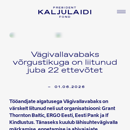
PRESIDENT
KALJULAIDI
FOND
Vägivallavabaks
võrgustikuga on liitunud
juba 22 ettevõtet
–
01.06.2026
Tööandjate algatusega Vägivallavabaks on
värskelt liitunud neli uut organisatsiooni: Grant
Thornton Baltic, ERGO Eesti, Eesti Pank ja If
Kindlustus. Tänaseks kuulub lähisuhtevägivalla
märkamise, ennetamise ja abivajajate