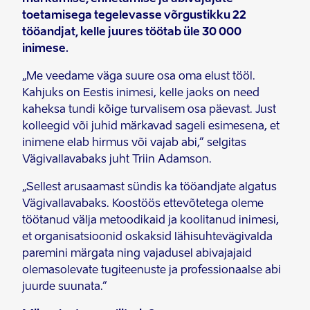
toetamisega tegelevasse võrgustikku 22
tööandjat, kelle juures töötab üle 30 000
inimese.
„Me veedame väga suure osa oma elust tööl.
Kahjuks on Eestis inimesi, kelle jaoks on need
kaheksa tundi kõige turvalisem osa päevast. Just
kolleegid või juhid märkavad sageli esimesena, et
inimene elab hirmus või vajab abi,“ selgitas
Vägivallavabaks juht Triin Adamson.
„Sellest arusaamast sündis ka tööandjate algatus
Vägivallavabaks. Koostöös ettevõtetega oleme
töötanud välja metoodikaid ja koolitanud inimesi,
et organisatsioonid oskaksid lähisuhtevägivalda
paremini märgata ning vajadusel abivajajaid
olemasolevate tugiteenuste ja professionaalse abi
juurde suunata.“