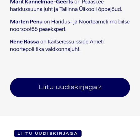
Marit Kannelmäe-Geerts
on Peaasi.ee
haridussuuna juht ja Tallinna Ülikooli õppejõud.
Marten Penu
on Haridus- ja Noorteameti mobiilse
noorsootöö peaekspert.
Rene Rässa
on Kaitseressursside Ameti
noortepoliitika valdkonnajuht.
Liitu uudiskirjaga
LIITU UUDISKIRJAGA