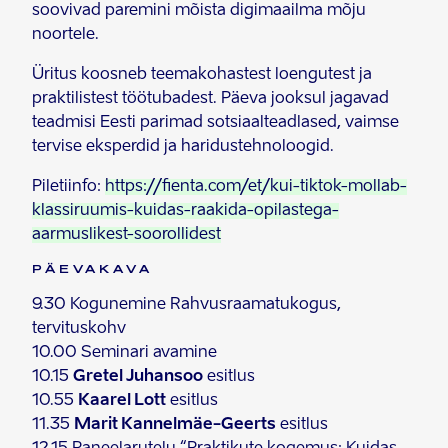
soovivad paremini mõista digimaailma mõju
noortele.
Üritus koosneb teemakohastest loengutest ja
praktilistest töötubadest. Päeva jooksul jagavad
teadmisi Eesti parimad sotsiaalteadlased, vaimse
tervise eksperdid ja haridustehnoloogid.
Piletiinfo:
https://fienta.com/et/kui-tiktok-mollab-
klassiruumis-kuidas-raakida-opilastega-
aarmuslikest-soorollidest
PÄEVAKAVA
9.30 Kogunemine Rahvusraamatukogus,
tervituskohv
10.00 Seminari avamine
10.15
Gretel Juhansoo
esitlus
10.55
Kaarel Lott
esitlus
11.35
Marit Kannelmäe-Geerts
esitlus