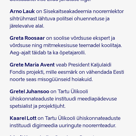
Arno Lauk
on Sisekaitseakadeemia nooremlektor
sihtrühmast lähtuva politsei ohuennetuse ja
järelevalve alal.
Greta Roosaar
on soolise võrdsuse ekspert ja
võrdsuse ning mitmekesisuse teemadel koolitaja.
Aeg-ajalt täidab ta ka õpetajarolli.
Grete Maria Avent
veab President Kaljulaidi
Fondis projekti, mille eesmärk on vähendada Eesti
noorte seas misogüünseid hoiakuid.
Gretel Juhansoo
on Tartu Ülikooli
ühiskonnateaduste instituudi meediapädevuse
spetsialist ja projektijuht.
Kaarel Lott
on Tartu Ülikooli ühiskonnateaduste
instituudi digimeedia uuringute nooremteadur.