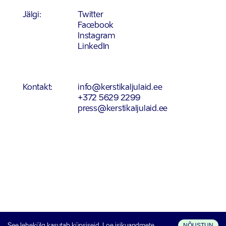
Jälgi:
Twitter
Facebook
Instagram
LinkedIn
Kontakt:
info@kerstikaljulaid.ee
+372 5629 2299
press@kerstikaljulaid.ee
Privaatsuspoliitika
NÕUSTUN
See lehekülg kasutab küpsiseid. Loe isikuandmete