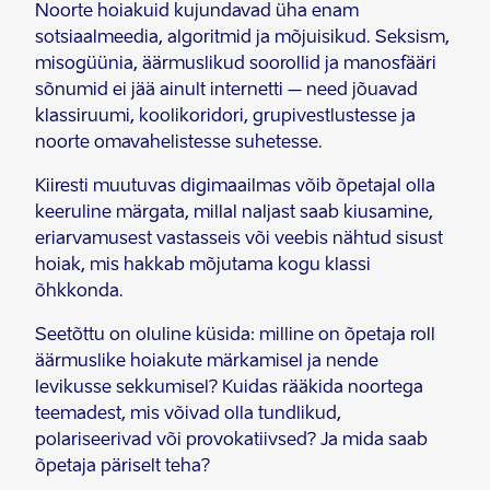
Noorte hoiakuid kujundavad üha enam
sotsiaalmeedia, algoritmid ja mõjuisikud. Seksism,
misogüünia, äärmuslikud soorollid ja manosfääri
sõnumid ei jää ainult internetti – need jõuavad
klassiruumi, koolikoridori, grupivestlustesse ja
noorte omavahelistesse suhetesse.
Kiiresti muutuvas digimaailmas võib õpetajal olla
keeruline märgata, millal naljast saab kiusamine,
eriarvamusest vastasseis või veebis nähtud sisust
hoiak, mis hakkab mõjutama kogu klassi
õhkkonda.
Seetõttu on oluline küsida: milline on õpetaja roll
äärmuslike hoiakute märkamisel ja nende
levikusse sekkumisel? Kuidas rääkida noortega
teemadest, mis võivad olla tundlikud,
polariseerivad või provokatiivsed? Ja mida saab
õpetaja päriselt teha?