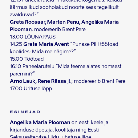
12.15 Paneelarutelu “Praktikute kogemus: Kuidas
äärmuslikud soohoiakud noorte seas tegelikult
avalduvad?”
Greta Roosaar, Marten Penu, Angelika Maria
Plooman
; modereerib Brent Pere
13.00 LÕUNAPAUS
14.25
Grete Maria Avent
“Punase Pilli töötoad
koolides: Mida me nägime?”
15.00 Töötoad
16.10 Paneelarutelu “Mida teeme alates homsest
paremini?”
Arno Lauk, Rene Rässa
jt.; modereerib Brent Pere
17.00 Ürituse lõpp
ESINEJAD
Angelika Maria Plooman
on eesti keele ja
kirjanduse õpetaja, koolitaja ning Eesti
Seksuaaltervise Liidu juhatuse liige.