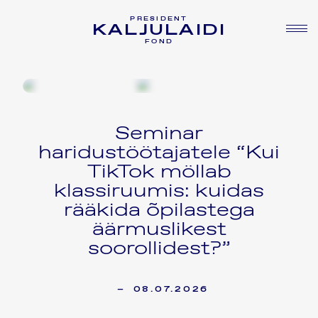
PRESIDENT
KALJULAIDI
FOND
Seminar
haridustöötajatele “Kui
TikTok möllab
klassiruumis: kuidas
rääkida õpilastega
äärmuslikest
soorollidest?”
–
08.07.2026