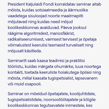
President Kaljulaidi Fondi korraldatav seminar aitab
mõista, kuidas sotsiaalmeedia ja äärmuslike
vaadetega sisuloojad noorte maailmapilti
mõjutavad ning kuidas need mõjud
koolikeskkonnas avalduvad. Päeva jooksul
räägime algoritmidest, manosfäärist,
radikaliseerumisest, vaimsest tervisest ja õpetaja
võimalustest keerulisi teemasid turvaliselt ning
mõjusalt käsitleda.
Seminarilt saab kaasa teadmisi ja praktilisi
tööriistu, kuidas märgata ohumärke, luua noortega
kontakti, toetada keeruliste hoiakutega õpilasi ning
mõista, millal kaasata tugispetsialist, lapsevanem
või muid osapooli.
Seminar on mõeldud õpetajatele, koolijuhtidele,
tugispetsialistidele, noorsootöötajatele ja kõigile
koolikeskkonnas tegutsevatele inimestele, kes