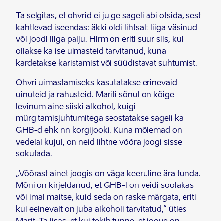
Ta selgitas, et ohvrid ei julge sageli abi otsida, sest
kahtlevad iseendas: äkki oldi lihtsalt liiga väsinud
või joodi liiga palju. Hirm on eriti suur siis, kui
ollakse ka ise uimasteid tarvitanud, kuna
kardetakse karistamist või süüdistavat suhtumist.
Ohvri uimastamiseks kasutatakse erinevaid
uinuteid ja rahusteid. Mariti sõnul on kõige
levinum aine siiski alkohol, kuigi
mürgitamisjuhtumitega seostatakse sageli ka
GHB-d ehk nn korgijooki. Kuna mõlemad on
vedelal kujul, on neid lihtne võõra joogi sisse
sokutada.
„Võõrast ainet joogis on väga keeruline ära tunda.
Mõni on kirjeldanud, et GHB-l on veidi soolakas
või imal maitse, kuid seda on raske märgata, eriti
kui eelnevalt on juba alkoholi tarvitatud,“ ütles