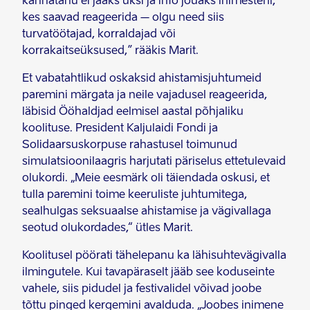
kannatanu ei jääks üksi ja info jõuaks inimesteni,
kes saavad reageerida – olgu need siis
turvatöötajad, korraldajad või
korrakaitseüksused,” rääkis Marit.
Et vabatahtlikud oskaksid ahistamisjuhtumeid
paremini märgata ja neile vajadusel reageerida,
läbisid Ööhaldjad eelmisel aastal põhjaliku
koolituse. President Kaljulaidi Fondi ja
Solidaarsuskorpuse rahastusel toimunud
simulatsioonilaagris harjutati päriselus ettetulevaid
olukordi. „Meie eesmärk oli täiendada oskusi, et
tulla paremini toime keeruliste juhtumitega,
sealhulgas seksuaalse ahistamise ja vägivallaga
seotud olukordades,“ ütles Marit.
Koolitusel pöörati tähelepanu ka lähisuhtevägivalla
ilmingutele. Kui tavapäraselt jääb see koduseinte
vahele, siis pidudel ja festivalidel võivad joobe
tõttu pinged kergemini avalduda. „Joobes inimene