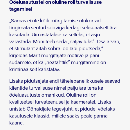
Ööeluasutustel on oluline roll turvalisuse
tagamisel
„Samas ei ole kõik mürgitamise olukorrad
tingimata seotud sooviga kedagi seksuaalselt ära
kasutada. Uimastatakse ka selleks, et asju
varastada. Mõni teeb seda „naljaviluks“. Osa arvab,
et stimulant aitab sõbral öö läbi pidutseda,“
kirjeldas Marit mürgitajate motiive ja pani
südamele, et ka „heatahtlik“ mürgitamine on
kriminaalselt karistatav.
Lisaks pidutsejate endi tähelepanelikkusele saavad
klientide turvalisuse nimel palju ära teha ka
ööeluasutuste omanikud. Oluline roll on
kvaliteetsel turvateenusel ja kaameratel. Lisaks
unistab Ööhaldjate tegevjuht, et pidudel võetaks
kasutusele klaasid, millele saaks peale panna
kaane.