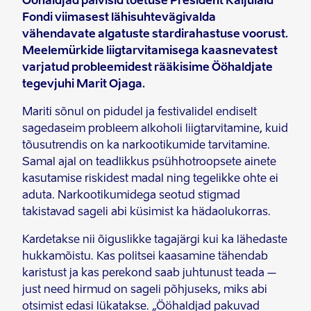
Ööhaldjad pälvisid toetuse
President Kaljulaid
Fond
i viimasest lähisuhtevägivalda
vähendavate algatuste stardirahastuse voorust.
Meelemürkide liigtarvitamisega kaasnevatest
varjatud probleemidest rääkisime Ööhaldjate
tegevjuhi Marit Ojaga.
Mariti sõnul on pidudel ja festivalidel endiselt
sagedaseim probleem alkoholi liigtarvitamine, kuid
tõusutrendis on ka narkootikumide tarvitamine.
Samal ajal on teadlikkus psühhotroopsete ainete
kasutamise riskidest madal ning tegelikke ohte ei
aduta. Narkootikumidega seotud stigmad
takistavad sageli abi küsimist ka hädaolukorras.
Kardetakse nii õiguslikke tagajärgi kui ka lähedaste
hukkamõistu. Kas politsei kaasamine tähendab
karistust ja kas perekond saab juhtunust teada –
just need hirmud on sageli põhjuseks, miks abi
otsimist edasi lükatakse. „Ööhaldjad pakuvad