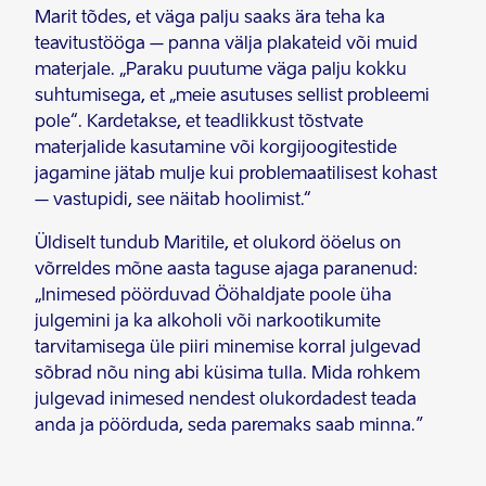
Marit tõdes, et väga palju saaks ära teha ka
teavitustööga – panna välja plakateid või muid
materjale. „Paraku puutume väga palju kokku
suhtumisega, et „meie asutuses sellist probleemi
pole“. Kardetakse, et teadlikkust tõstvate
materjalide kasutamine või korgijoogitestide
jagamine jätab mulje kui problemaatilisest kohast
– vastupidi, see näitab hoolimist.“
Üldiselt tundub Maritile, et olukord ööelus on
võrreldes mõne aasta taguse ajaga paranenud:
„Inimesed pöörduvad Ööhaldjate poole üha
julgemini ja ka alkoholi või narkootikumite
tarvitamisega üle piiri minemise korral julgevad
sõbrad nõu ning abi küsima tulla. Mida rohkem
julgevad inimesed nendest olukordadest teada
anda ja pöörduda, seda paremaks saab minna.”