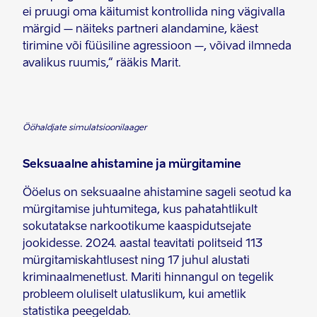
ei pruugi oma käitumist kontrollida ning vägivalla
märgid – näiteks partneri alandamine, käest
tirimine või füüsiline agressioon –, võivad ilmneda
avalikus ruumis,“ rääkis Marit.
Ööhaldjate simulatsioonilaager
Seksuaalne ahistamine ja mürgitamine
Ööelus on seksuaalne ahistamine sageli seotud ka
mürgitamise juhtumitega, kus pahatahtlikult
sokutatakse narkootikume kaaspidutsejate
jookidesse. 2024. aastal teavitati politseid 113
mürgitamiskahtlusest ning 17 juhul alustati
kriminaalmenetlust. Mariti hinnangul on tegelik
probleem oluliselt ulatuslikum, kui ametlik
statistika peegeldab.