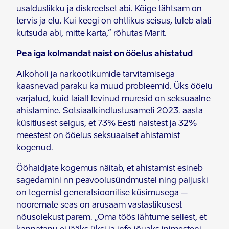
usalduslikku ja diskreetset abi. Kõige tähtsam on
tervis ja elu. Kui keegi on ohtlikus seisus, tuleb alati
kutsuda abi, mitte karta,“ rõhutas Marit.
Pea iga kolmandat naist on ööelus ahistatud
Alkoholi ja narkootikumide tarvitamisega
kaasnevad paraku ka muud probleemid. Üks ööelu
varjatud, kuid laialt levinud muresid on seksuaalne
ahistamine. Sotsiaalkindlustusameti 2023. aasta
küsitlusest selgus, et 73% Eesti naistest ja 32%
meestest on ööelus seksuaalset ahistamist
kogenud.
Ööhaldjate kogemus näitab, et ahistamist esineb
sagedamini nn peavoolusündmustel ning paljuski
on tegemist generatsioonilise küsimusega –
nooremate seas on arusaam vastastikusest
nõusolekust parem. „Oma töös lähtume sellest, et