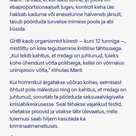
Marit. Ta lisas, et kui tekib tunne, et joove on
ebaproportsionaalselt tugev, kontroll keha üle
hakkab kaduma või enesetunne halveneb järsult,
tasub pöörduda turvalise inimese poole ja abi
küsida.
GHB kaob organismist kiiresti – kuni 12 tunniga –,
mistõttu on kiire tegutsemine kriitilise tähtsusega.
„Kui tekib kahtlus, et midagi on juhtunud, tuleks
kohe ühendust võtta politseiga, kellel on võimalus
uriiniproov võtta,“ rõhutas Marit.
Kui hommikul ärgatakse võõras kohas, eelmisest
õhtust pole mälestusi ning on kahtlus, et midagi on
juhtunud, soovitab ta pöörduda seksuaalvägivalla
kriisiabikeskusesse. Seal tehakse vajalikud testid,
võetakse proovid ja viiakse läbi ülevaatus, mille
tulemusi saab hiljem kasutada ka
kriminaalmenetluses.