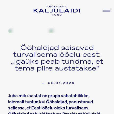
PRESIDENT
KALJULAIDI
FOND
Ööhaldjad seisavad
turvalisema ööelu eest:
„Igaüks peab tundma, et
tema piire austatakse“
–
02.01.2026
Juba mitu aastat on grupp vabatahtlikke,
laiemalt tuntud kui Ööhaldjad, panustanud
sellesse, et Eesti ööelu oleks turvalisem.