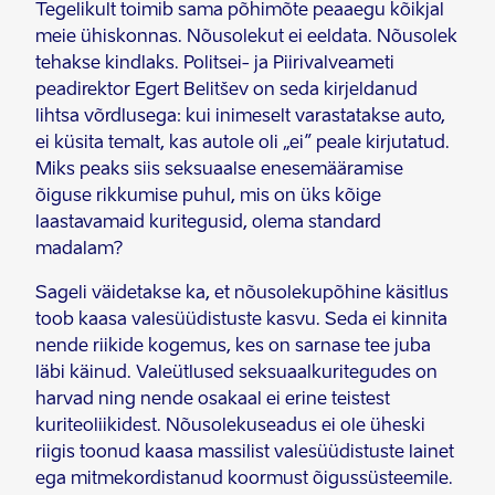
Tegelikult toimib sama põhimõte peaaegu kõikjal
meie ühiskonnas. Nõusolekut ei eeldata. Nõusolek
tehakse kindlaks. Politsei- ja Piirivalveameti
peadirektor Egert Belitšev on seda kirjeldanud
lihtsa võrdlusega: kui inimeselt varastatakse auto,
ei küsita temalt, kas autole oli „ei” peale kirjutatud.
Miks peaks siis seksuaalse enesemääramise
õiguse rikkumise puhul, mis on üks kõige
laastavamaid kuritegusid, olema standard
madalam?
Sageli väidetakse ka, et nõusolekupõhine käsitlus
toob kaasa valesüüdistuste kasvu. Seda ei kinnita
nende riikide kogemus, kes on sarnase tee juba
läbi käinud. Valeütlused seksuaalkuritegudes on
harvad ning nende osakaal ei erine teistest
kuriteoliikidest. Nõusolekuseadus ei ole üheski
riigis toonud kaasa massilist valesüüdistuste lainet
ega mitmekordistanud koormust õigussüsteemile.