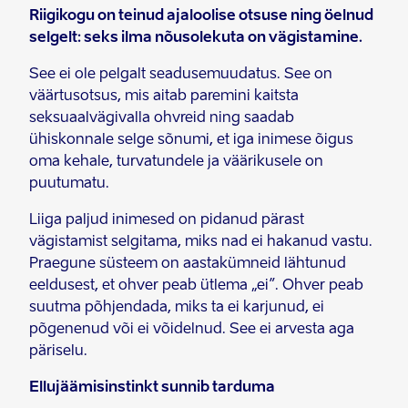
Riigikogu on teinud ajaloolise otsuse ning öelnud
selgelt: seks ilma nõusolekuta on vägistamine.
See ei ole pelgalt seadusemuudatus. See on
väärtusotsus, mis aitab paremini kaitsta
seksuaalvägivalla ohvreid ning saadab
ühiskonnale selge sõnumi, et iga inimese õigus
oma kehale, turvatundele ja väärikusele on
puutumatu.
Liiga paljud inimesed on pidanud pärast
vägistamist selgitama, miks nad ei hakanud vastu.
Praegune süsteem on aastakümneid lähtunud
eeldusest, et ohver peab ütlema „ei”. Ohver peab
suutma põhjendada, miks ta ei karjunud, ei
põgenenud või ei võidelnud. See ei arvesta aga
päriselu.
Ellujäämisinstinkt sunnib tarduma