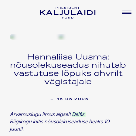
PRESIDENT
KALJULAIDI
FOND
Hannaliisa Uusma:
nõusolekuseadus nihutab
vastutuse lõpuks ohvrilt
vägistajale
–
16.06.2026
Arvamuslugu ilmus algselt
Delfis.
Riigikogu kiitis nõusolekuseaduse heaks 10.
juunil.