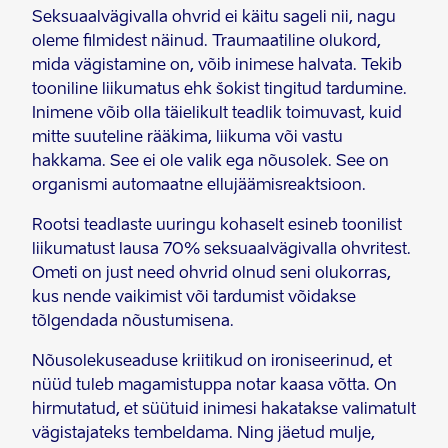
Seksuaalvägivalla ohvrid ei käitu sageli nii, nagu
oleme filmidest näinud. Traumaatiline olukord,
mida vägistamine on, võib inimese halvata. Tekib
tooniline liikumatus ehk šokist tingitud tardumine.
Inimene võib olla täielikult teadlik toimuvast, kuid
mitte suuteline rääkima, liikuma või vastu
hakkama. See ei ole valik ega nõusolek. See on
organismi automaatne ellujäämisreaktsioon.
Rootsi teadlaste uuringu kohaselt esineb toonilist
liikumatust lausa 70% seksuaalvägivalla ohvritest.
Ometi on just need ohvrid olnud seni olukorras,
kus nende vaikimist või tardumist võidakse
tõlgendada nõustumisena.
Nõusolekuseaduse kriitikud on ironiseerinud, et
nüüd tuleb magamistuppa notar kaasa võtta. On
hirmutatud, et süütuid inimesi hakatakse valimatult
vägistajateks tembeldama. Ning jäetud mulje,