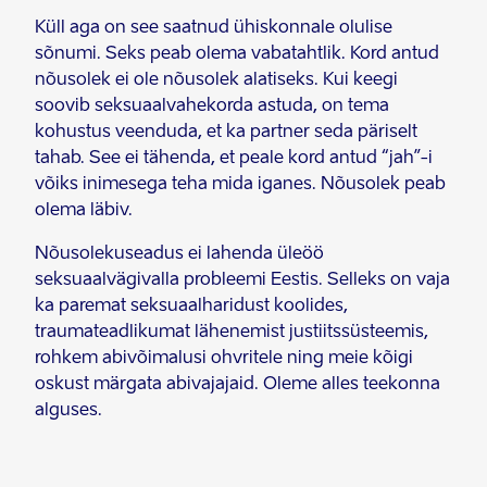
Küll aga on see saatnud ühiskonnale olulise
sõnumi. Seks peab olema vabatahtlik. Kord antud
nõusolek ei ole nõusolek alatiseks. Kui keegi
soovib seksuaalvahekorda astuda, on tema
kohustus veenduda, et ka partner seda päriselt
tahab. See ei tähenda, et peale kord antud “jah”-i
võiks inimesega teha mida iganes. Nõusolek peab
olema läbiv.
Nõusolekuseadus ei lahenda üleöö
seksuaalvägivalla probleemi Eestis. Selleks on vaja
ka paremat seksuaalharidust koolides,
traumateadlikumat lähenemist justiitssüsteemis,
rohkem abivõimalusi ohvritele ning meie kõigi
oskust märgata abivajajaid. Oleme alles teekonna
alguses.