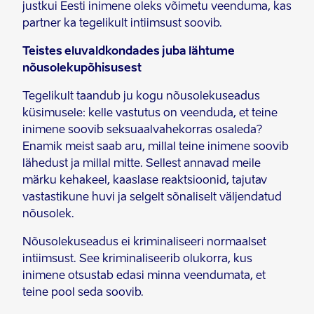
justkui Eesti inimene oleks võimetu veenduma, kas
partner ka tegelikult intiimsust soovib.
Teistes eluvaldkondades juba lähtume
nõusolekupõhisusest
Tegelikult taandub ju kogu nõusolekuseadus
küsimusele: kelle vastutus on veenduda, et teine
inimene soovib seksuaalvahekorras osaleda?
Enamik meist saab aru, millal teine inimene soovib
lähedust ja millal mitte. Sellest annavad meile
märku kehakeel, kaaslase reaktsioonid, tajutav
vastastikune huvi ja selgelt sõnaliselt väljendatud
nõusolek.
Nõusolekuseadus ei kriminaliseeri normaalset
intiimsust. See kriminaliseerib olukorra, kus
inimene otsustab edasi minna veendumata, et
teine pool seda soovib.